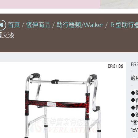
首頁
恆伸商品
助行器類/Walker
Ｒ型助行
煙火漆
E
-
適用
-
◆
◆
◆
◆
"
"E