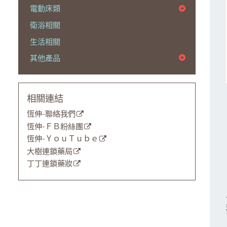
電動床類
衛浴相關
生活相關
其他產品
相關連結
恆伸-聯絡我們
恆伸-ＦＢ粉絲團
恆伸-ＹｏｕＴｕｂｅ
大樹連鎖藥局
丁丁連鎖藥妝