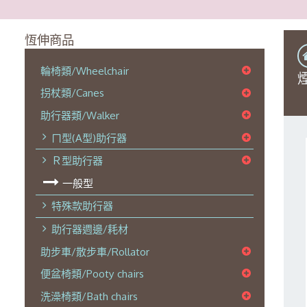
恆伸商品
輪椅類/Wheelchair
拐杖類/Canes
助行器類/Walker
ㄇ型(A型)助行器
Ｒ型助行器
一般型
特殊款助行器
助行器週邊/耗材
助步車/散步車/Rollator
便盆椅類/Pooty chairs
洗澡椅類/Bath chairs