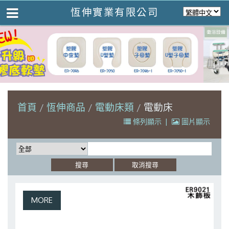
恆伸實業有限公司
首頁
恆伸商品
電動床類
電動床
條列顯示
|
圖片顯示