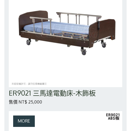
ER9021 三馬達電動床-木飾板
售價 NT$ 25,000