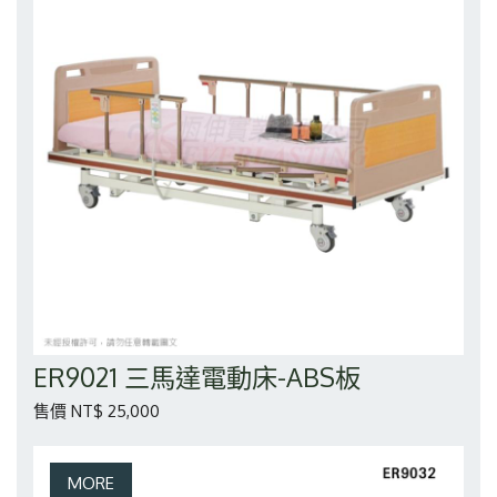
ER9021 三馬達電動床-ABS板
售價 NT$ 25,000