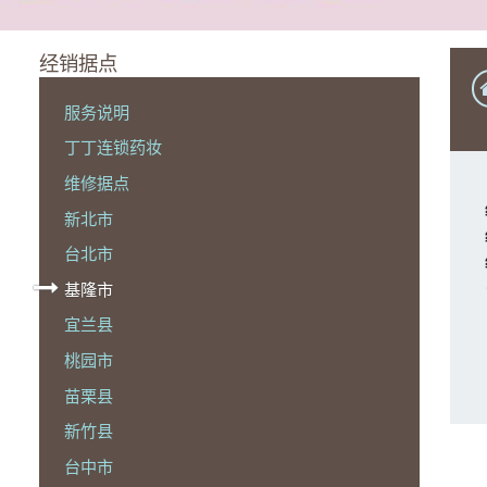
经销据点
服务说明
丁丁连锁药妆
维修据点
新北市
台北市
基隆市
宜兰县
桃园市
苗栗县
新竹县
台中市