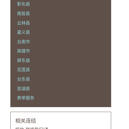
彰化县
南投县
云林县
嘉义县
台南市
高雄市
屏东县
花莲县
台东县
澎湖县
表单服务
相关连结