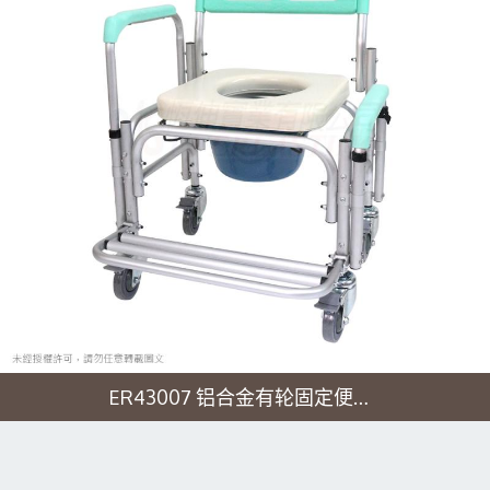
ER43007 铝合金有轮固定便椅-移位功能-大背