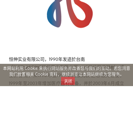
恒伸实业有限公司，1990年发迹於台南
「EVERLASTING恒伸实业有限公司，HS恒伸医疗器材」成
本网站利用 Cookie 来执行网站服务并改善您与我们的互动。若您同意
我们放置相关 Cookie 资料，继续浏览让本网站继续为您服务。
立於台南，从1990年至1999年间致力於卫浴相关设备，
1999年至2003年增加医疗器材设备，并於2003年6月成立
「恒伸实业有限公司」，
专营各式轮椅、卫浴设备、洗澡椅、马桶椅、助行器、拐
杖，气垫床、居家电动床、居家护理复健器材...等各项产