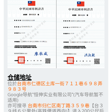
仓储地址
位於
台南市仁德区土库一街７１１巷６９８弄
９８３号
Google导航"恒伸实业有限公司"(汽车导航暂不
适用)
亦可搜寻
台南市归仁区南丁路３５９巷
【
台３
９线６公里处(高铁便道西向)】进入200公尺后