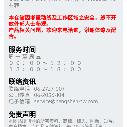
右转
本仓储因考量动线及工作区域之安全，恕不开
放外部人士参观。
产品相关问题，欢迎来电洽询，谢谢体谅及配
合。
服务时间
周 一 至 周 五
０ ９ ： ０ ０ ～ １ ２ ： ０ ０
１ ３ ： ０ ０ ～ １ ８ ： ０ ０
联络资讯
联络电话 : 06-2727-007
公司传真 : 06-2056-104
电子信箱 :
service@hengshen-tw.com
免责声明
本网站所刊登的所有资料、商标、标志、图像、短片、
声音档案、连结及其他资料...等（以下简称「资