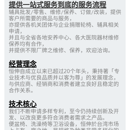
提供一站式服务到底的服务流程
辅具批发/零售、维修/保养、订做/改装，提供
客户所需要的商品与服务，
亦提供各机关团体与企业捐赠轮椅、辅具相关
申请，
并且与全省各地
安养中心、
各大医院器材维修
保养均有合作，
并提供不限厂牌之维修、保养，欢迎洽询。
经营理念
恒伸自成立以来已超过20个年头，秉持著「专
业技术与优良品质并以客为尊」的发展理念，
与
供应商
、经销商和消费者
建立良好且稳定的
合作关系。
技术核心
我们不断申请多样专利，至今仍持续创新及
开
发、以改良更多符合消费者需求之产品。
便盆椅、洗澡椅等卫浴设备，恒伸於台湾市场