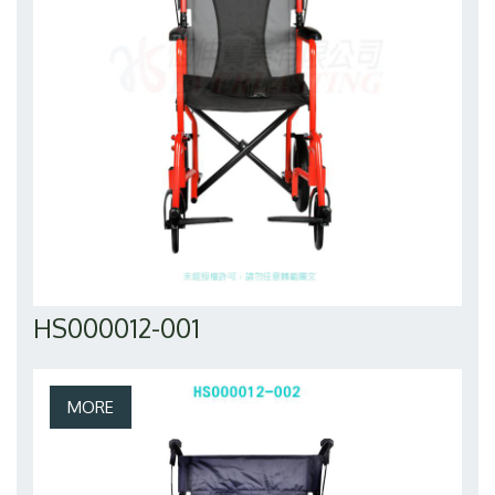
HS000012-001