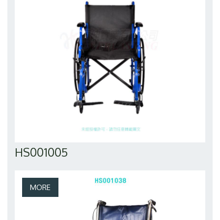
HS001005