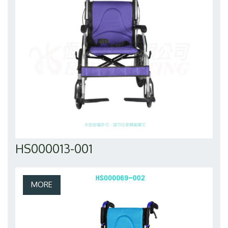
HS000013-001