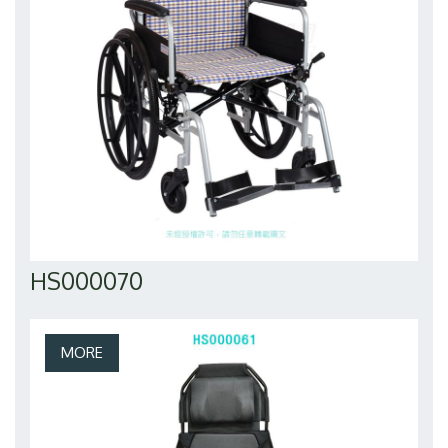
HS000070