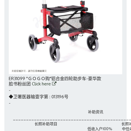
ER31099 "ＧＯＧＯ购"铝合金四轮助步车-豪华款
脸书粉丝团
Click here
-
◆卫署医器输壹字第 : 013196号
-
补助资讯
_____________________
_____________________
__
长照补助
项目
长照
低收入户100%
中低