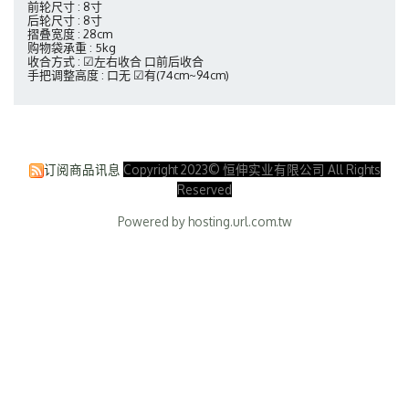
前轮尺寸 : 8寸
后轮尺寸 : 8寸
摺叠宽度 : 28cm
购物袋承重 : 5kg
收合方式 : ☑左右收合 口前后收合
手把调整高度 :
口
无
☑
有(74cm~94cm)
订阅商品讯息
Copyright 2023© 恒伸实业有限公司 All Rights
Reserved
Powered by hosting.url.com.tw