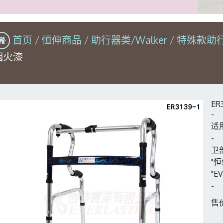
首页
恒伸商品
助行器类/Walker
特殊款助
烟火漆
E
-
适用
-
卫
"
"E
-
售价