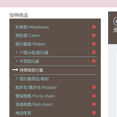
恒伸商品
轮椅类/Wheelchair
拐杖类/Canes
助行器类/Walker
ㄇ型(A型)助行器
Ｒ型助行器
特殊款助行器
助行器周边/耗材
助步车/散步车/Rollator
便盆椅类/Pooty chairs
洗澡椅类/Bath chairs
电动床类