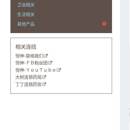
卫浴相关
生活相关
其他产品
相关连结
恒伸-联络我们
恒伸-ＦＢ粉丝团
恒伸-ＹｏｕＴｕｂｅ
大树连锁药局
丁丁连锁药妆