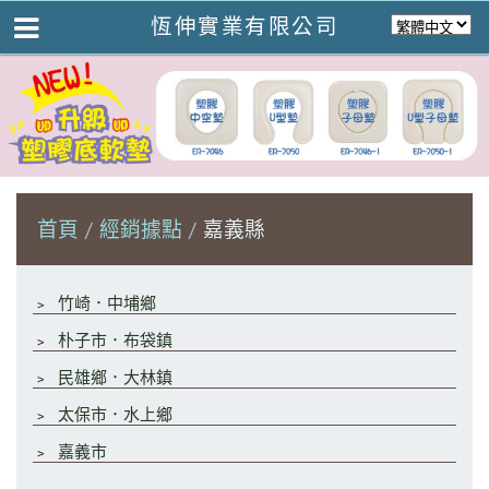
恆伸實業有限公司
首頁
經銷據點
嘉義縣
﹥
竹崎．中埔鄉
﹥
朴子市．布袋鎮
﹥
民雄鄉．大林鎮
﹥
太保市．水上鄉
﹥
嘉義市