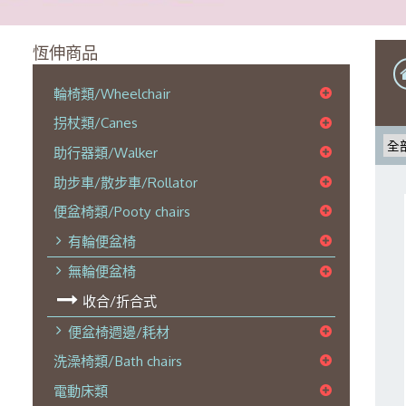
恆伸商品
輪椅類/Wheelchair
拐杖類/Canes
助行器類/Walker
助步車/散步車/Rollator
便盆椅類/Pooty chairs
有輪便盆椅
無輪便盆椅
收合/折合式
便盆椅週邊/耗材
洗澡椅類/Bath chairs
電動床類