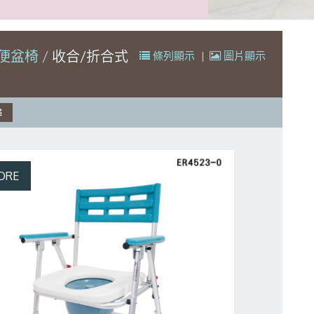
便盆椅
收合/折合式
條列顯示
|
圖片顯示