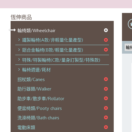
恆伸商品
輪椅類/Wheelchair
鐵製輪椅(A款/非輕量化量產型)
鋁合金輪椅(B款/輕量化量產型)
特殊/特製輪椅(C款/量身訂製型/特殊款)
輪椅週邊/耗材
拐杖類/Canes
助行器類/Walker
助步車/散步車/Rollator
便盆椅類/Pooty chairs
洗澡椅類/Bath chairs
電動床類