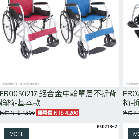
ER0050217 鋁合金中輪單層不折背
ER
輪椅-基本款
椅-
售價 NT$ 4,500
優惠價 NT$ 4,200
售價 NT