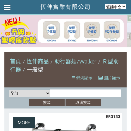
恆伸實業有限公司
首頁
恆伸商品
助行器類/Walker
Ｒ型助
行器
一般型
條列顯示
|
圖片顯示