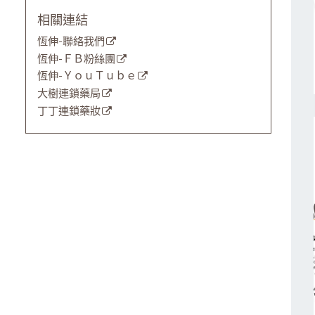
相關連結
恆伸-聯絡我們
恆伸-ＦＢ粉絲團
恆伸-ＹｏｕＴｕｂｅ
大樹連鎖藥局
丁丁連鎖藥妝