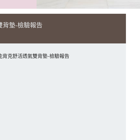
雙背墊-檢驗報告
能背克舒活透氣雙背墊-檢驗報告