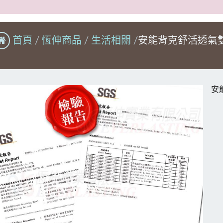
首頁
恆伸商品
生活相關
安能背克舒活透氣
安