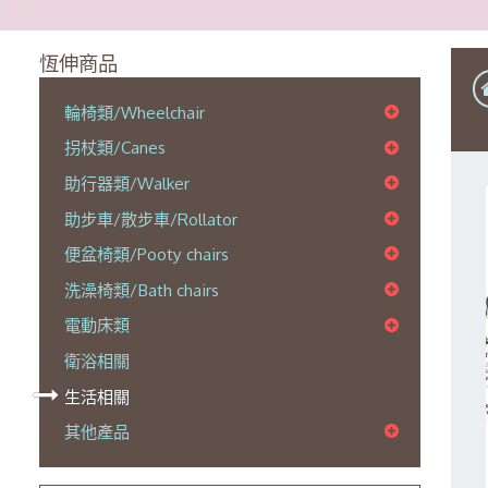
恆伸商品
輪椅類/Wheelchair
拐杖類/Canes
助行器類/Walker
助步車/散步車/Rollator
便盆椅類/Pooty chairs
洗澡椅類/Bath chairs
電動床類
衛浴相關
生活相關
其他產品