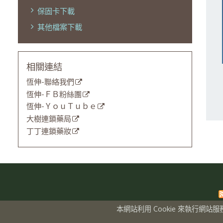
保固卡下載
其他檔案下載
相關連結
恆伸-聯絡我們
恆伸-ＦＢ粉絲團
恆伸-ＹｏｕＴｕｂｅ
大樹連鎖藥局
丁丁連鎖藥妝
本網站利用 Cookie 來執行網